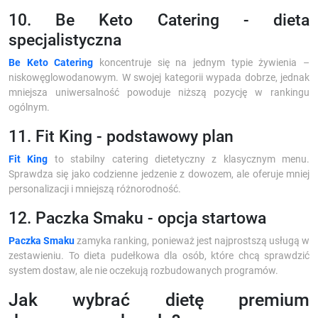
10. Be Keto Catering - dieta
specjalistyczna
Be Keto Catering
koncentruje się na jednym typie żywienia –
niskowęglowodanowym. W swojej kategorii wypada dobrze, jednak
mniejsza uniwersalność powoduje niższą pozycję w rankingu
ogólnym.
11. Fit King - podstawowy plan
Fit King
to stabilny catering dietetyczny z klasycznym menu.
Sprawdza się jako codzienne jedzenie z dowozem, ale oferuje mniej
personalizacji i mniejszą różnorodność.
12. Paczka Smaku - opcja startowa
Paczka Smaku
zamyka ranking, ponieważ jest najprostszą usługą w
zestawieniu. To dieta pudełkowa dla osób, które chcą sprawdzić
system dostaw, ale nie oczekują rozbudowanych programów.
Jak wybrać dietę premium