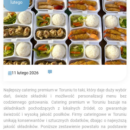
lutego
11 lutego 2026
Najlepszy catering premium w Toruniu to taki, który daje duży wybór
dań, świeże składniki i możliwość personalizacji menu bez
codziennego gotowania. Catering premium w Toruniu bazuje na
składnikach pochodzących z lokalnych źródeł, co gwarantuje
świeżość i wysoką jakość posiłków. Firmy cateringowe w Toruniu
unikają konserwantów i sztucznych dodatków, dbając o najwyższą
jakość składników. Poniższe zestawienie powstało na podstawie