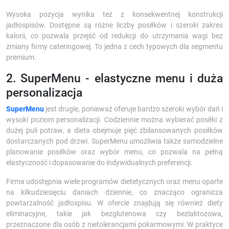
Wysoka pozycja wynika też z konsekwentnej konstrukcji
jadłospisów. Dostępne są różne liczby posiłków i szeroki zakres
kalorii, co pozwala przejść od redukcji do utrzymania wagi bez
zmiany firmy cateringowej. To jedna z cech typowych dla segmentu
premium.
2. SuperMenu - elastyczne menu i duża
personalizacja
SuperMenu
jest drugie, ponieważ oferuje bardzo szeroki wybór dań i
wysoki poziom personalizacji. Codziennie można wybierać posiłki z
dużej puli potraw, a dieta obejmuje pięć zbilansowanych posiłków
dostarczanych pod drzwi. SuperMenu umożliwia także samodzielne
planowanie posiłków oraz wybór menu, co pozwala na pełną
elastyczność i dopasowanie do indywidualnych preferencji.
Firma udostępnia wiele programów dietetycznych oraz menu oparte
na kilkudziesięciu daniach dziennie, co znacząco ogranicza
powtarzalność jadłospisu. W ofercie znajdują się również diety
eliminacyjne, takie jak bezglutenowa czy bezlaktozowa,
przeznaczone dla osób z nietolerancjami pokarmowymi. W praktyce