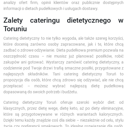
analizy ofert firm, opinii klientów oraz publicznie dostępnych
informacji o dietach pudełkowych i usługach dostawy.
Zalety cateringu dietetycznego w
Toruniu
Catering dietetyczny to nie tylko wygoda, ale także szereg korzyści,
które docenią zarówno osoby zapracowane, jak i te, które chcą
zadbać o zdrowe odżywianie. Dieta pudełkowa premium pozwala na
oszczędność czasu – nie musisz już planować posiłków, robić
zakupów ani gotować. Wystarczy zamówić catering dietetyczny, a
codziennie pod Twoje drzwi trafią smaczne posiłki, przygotowane z
najlepszych składników. Tani catering dietetyczny Toruń to
propozycja dla osób, które chcą zdrowo się odżywiać, ale nie chcą
przepłacać – możesz wybrać najlepszą dietę pudełkową
dopasowaną do swoich potrzeb i budżetu.
Catering dietetyczny Toruń oferuje szeroki wybór diet: od
klasycznych, przez dietę wege, dietę keto, aż po diety eliminacyjne,
które są przygotowywane w różnych wariantach kalorycznych.
Dzięki temu każdy znajdzie coś dla siebie – niezależnie od celu, stylu
życia czy preferencji smakowych. To idealne rozwiązanie dla osób,