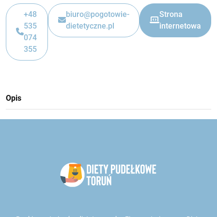
+48
biuro@pogotowie-
Strona
535
dietetyczne.pl
internetowa
074
355
Opis