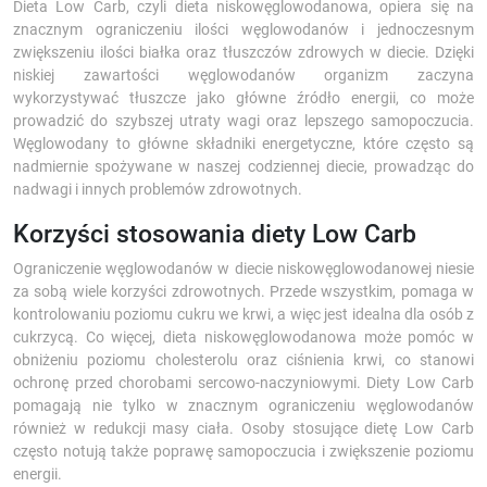
Dieta Low Carb, czyli dieta niskowęglowodanowa, opiera się na
znacznym ograniczeniu ilości węglowodanów i jednoczesnym
zwiększeniu ilości białka oraz tłuszczów zdrowych w diecie. Dzięki
niskiej zawartości węglowodanów organizm zaczyna
wykorzystywać tłuszcze jako główne źródło energii, co może
prowadzić do szybszej utraty wagi oraz lepszego samopoczucia.
Węglowodany to główne składniki energetyczne, które często są
nadmiernie spożywane w naszej codziennej diecie, prowadząc do
nadwagi i innych problemów zdrowotnych.
Korzyści stosowania diety Low Carb
Ograniczenie węglowodanów w diecie niskowęglowodanowej niesie
za sobą wiele korzyści zdrowotnych. Przede wszystkim, pomaga w
kontrolowaniu poziomu cukru we krwi, a więc jest idealna dla osób z
cukrzycą. Co więcej, dieta niskowęglowodanowa może pomóc w
obniżeniu poziomu cholesterolu oraz ciśnienia krwi, co stanowi
ochronę przed chorobami sercowo-naczyniowymi. Diety Low Carb
pomagają nie tylko w znacznym ograniczeniu węglowodanów
również w redukcji masy ciała. Osoby stosujące dietę Low Carb
często notują także poprawę samopoczucia i zwiększenie poziomu
energii.