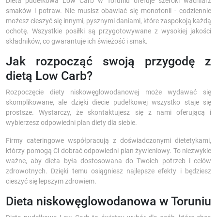
Dieta pudełkowa Low Carb w Toruniu oferuje szeroki wachlarz
smaków i potraw. Nie musisz obawiać się monotonii - codziennie
możesz cieszyć się innymi, pysznymi daniami, które zaspokoją każdą
ochotę. Wszystkie posiłki są przygotowywane z wysokiej jakości
składników, co gwarantuje ich świeżość i smak.
Jak rozpocząć swoją przygodę z
dietą Low Carb?
Rozpoczęcie diety niskowęglowodanowej może wydawać się
skomplikowane, ale dzięki diecie pudełkowej wszystko staje się
prostsze. Wystarczy, że skontaktujesz się z nami oferującą i
wybierzesz odpowiedni plan diety dla siebie.
Firmy cateringowe współpracują z doświadczonymi dietetykami,
którzy pomogą Ci dobrać odpowiedni plan żywieniowy. To niezwykle
ważne, aby dieta była dostosowana do Twoich potrzeb i celów
zdrowotnych. Dzięki temu osiągniesz najlepsze efekty i będziesz
cieszyć się lepszym zdrowiem.
Dieta niskowęglowodanowa w Toruniu