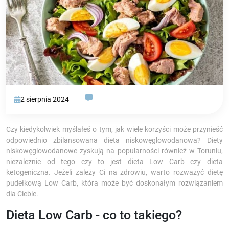
2 sierpnia 2024
Czy kiedykolwiek myślałeś o tym, jak wiele korzyści może przynieść
odpowiednio zbilansowana dieta niskowęglowodanowa? Diety
niskowęglowodanowe zyskują na popularności również w Toruniu,
niezależnie od tego czy to jest dieta Low Carb czy dieta
ketogeniczna. Jeżeli zależy Ci na zdrowiu, warto rozważyć dietę
pudełkową Low Carb, która może być doskonałym rozwiązaniem
dla Ciebie.
Dieta Low Carb - co to takiego?