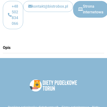
+48
kontakt@bistrobox.pl
Strona
502
internetowa
834
066
Opis